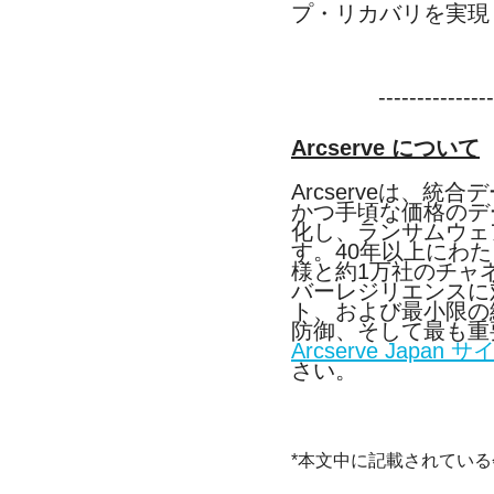
プ・リカバリを実現
---------------
Arcserve
について
Arcserve
は、統合デ
かつ手頃な価格のデ
化し、ランサムウェ
す。
40
年以上にわた
様と約
1
万社のチャ
バーレジリエンスに
ト、および最小限の
防御、そして最も重
Arcserve Japan サ
さい。
*本文中に記載されてい