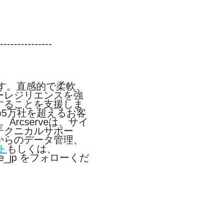
---------------
す。直感的で柔軟、
ーレジリエンスを強
することを支援しま
の
5
万社を超えるお客
。
Arcserve
は、サイ
テクニカルサポー
からのデータ管理、
ト
もしくは、
e_jp
をフォローくだ