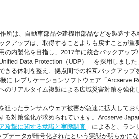
筑製作所は、自動車部品や建機用部品などを製造する
ックアップは、取得することよりも戻すことが重
用の内製化を目指し、2017年に統合バックアップ
Unified Data Protection（UDP）」を採用しま
できる体制を整え、拠点間での相互バックアップ
に レプリケーションソフトウェア「Arcserve Repl
へのリアルタイム複製による広域災害対策を強化
を狙ったランサムウェア被害が急速に拡大してお
対策強化が求められています。Arcserve Japa
ア攻撃に関する意識と実態調査
」によると、ラン
ップデータが暗号化されたという実態が明らかに