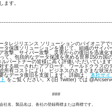
します。
----------------------------------------------------------------
ータレジリエンス
ソリューションのパイオニアで
ータ保護ソリューションを通じて、組織のサイバ
ア攻撃、サイバー攻撃、災害からの復旧を迅速化
って、包括的なデータ保護を求める世界
150
カ国
ネルパートナーの皆様に高く評価いただいています
対する統一されたアプローチ、ワールドクラスの
総所有コストにより、ビジネスのさまざまな状況
要なデータ復旧を支援します。詳細は
、
本社サイ
イト
をご覧ください。
X (
旧
Twitter)
では
@Arcserv
###
る会社名、製品名は、各社の登録商標または商標です。