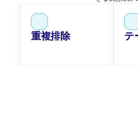
重複排除
テ