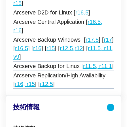
r15
]
Arcserve D2D for Linux [
r16.5
]
Arcserve Central Application [
r16.5,
r16
]
Arcserve Backup Windows [
r17.5
] [
r17
]
[
r16.5
] [
r16
] [
r15
] [
r12.5,r12
] [
r11.5, r11,
v9
]
Arcserve Backup for Linux [
r11.5, r11.1
]
Arcserve Replication/High Availability
[
r16, r15
] [
r12.5
]
技術情報